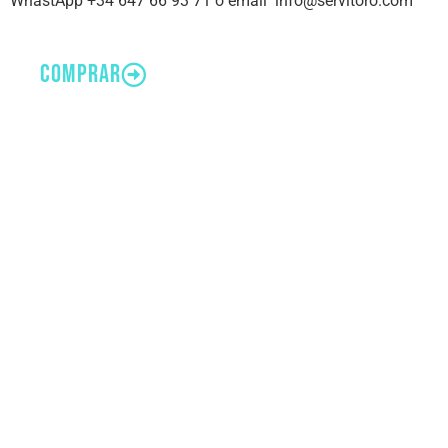
WhastApp +34 647 66 93 71 o email info@servitoro.com
comprar