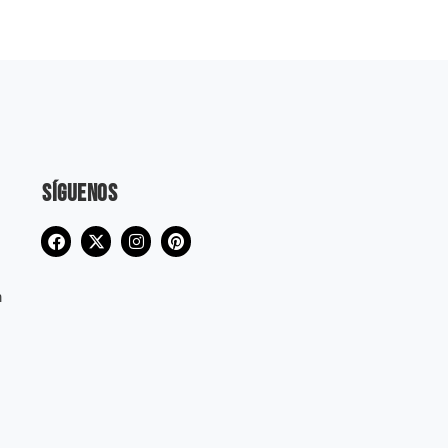
Síguenos
m