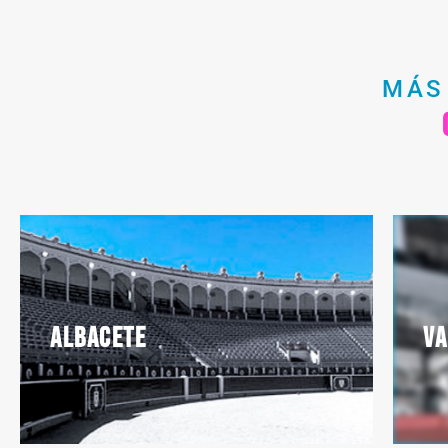
MÁS
Albacete
Va