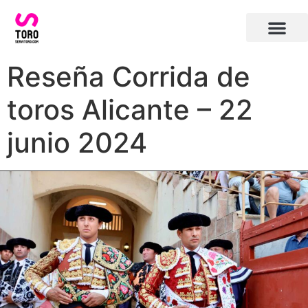
Plaza de toros de Alicante
Carteles toros Alicante
Reseña Corrida de
toros Alicante – 22
junio 2024