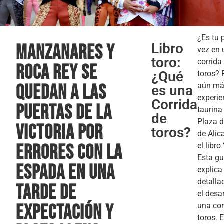
¿Es tu 
Libro
Manzanares y
vez en
toro:
corrida
Roca Rey se
¿Qué
toros? 
quedan a las
aún má
es una
experie
Corrida
puertas de la
taurina
de
Plaza d
victoria por
toros?
de Alic
errores con la
el libr
Esta gu
espada en una
explica
detall
tarde de
el desa
expectación y
una cor
toros. 