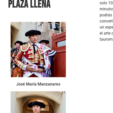
plaza llena
solo 10
minuto
podrás
convert
un expe
el arte 
taurom
José María Manzanares