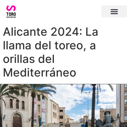
Plaza de toros de Alicante
Carteles toros Alicante
Alicante 2024: La
llama del toreo, a
orillas del
Mediterráneo